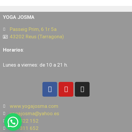
YOGA JOSMA
Passeig Prim, 6 1r 5a
43202 Reus (Tarragona)
Horarios
:
Lunes a viernes: de 10 a 21 h.
www.yogajosma.com
yogajosma@yahoo.es
977 322 152
639 311 652