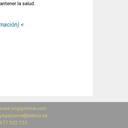
ntener la salud.
rmación)
<
www.yogajosma.com
yogajosma@yahoo.es
977 322 152