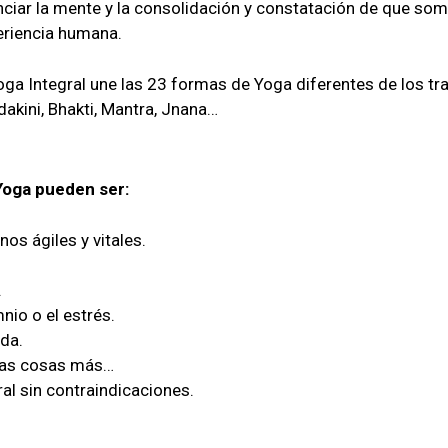
nciar la mente y la consolidación y constatación de que som
eriencia humana.
oga Integral une las 23 formas de Yoga diferentes de los tra
akini, Bhakti, Mantra, Jnana…
Yoga pueden ser:
nos ágiles y vitales.
.
nio o el estrés.
lda.
has cosas más…
al sin contraindicaciones.