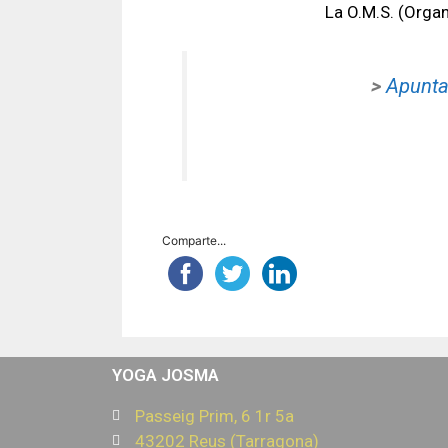
La O.M.S. (Orga
>
Apunta
Comparte...
YOGA JOSMA
Passeig Prim, 6 1r 5a
43202 Reus (Tarragona)